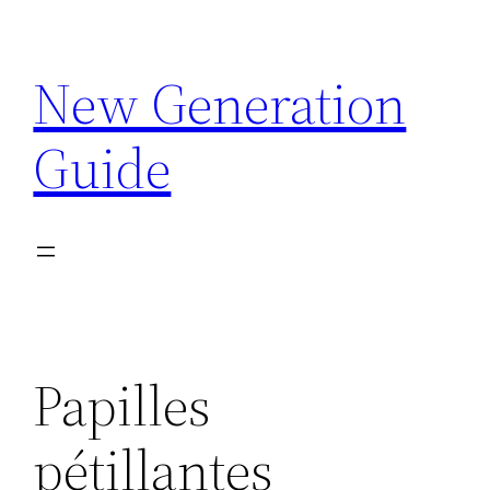
Aller
au
New Generation
contenu
Guide
Papilles
pétillantes