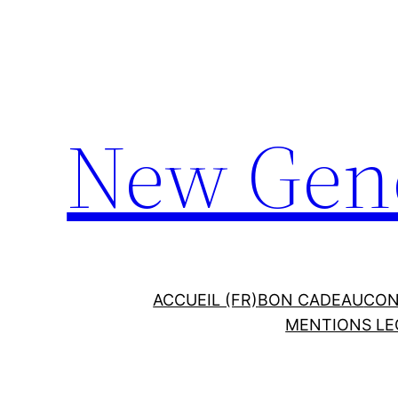
Aller
au
contenu
New Gene
ACCUEIL (FR)
BON CADEAU
CON
MENTIONS LE