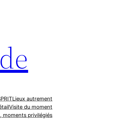
ide
SPRIT
Lieux autrement
étail
Visite du moment
s, moments privilégiés