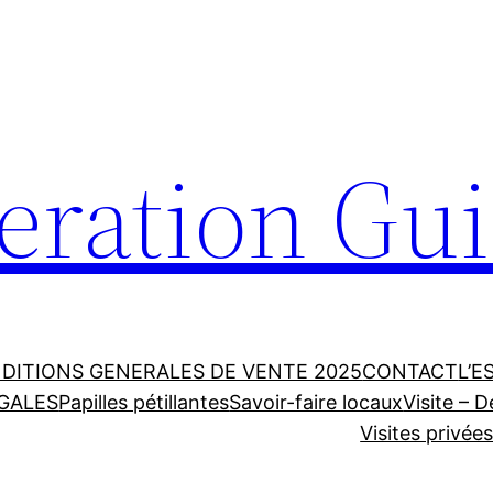
ration Gu
DITIONS GENERALES DE VENTE 2025
CONTACT
L’E
GALES
Papilles pétillantes
Savoir-faire locaux
Visite – D
Visites privée